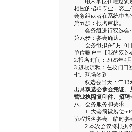
用人单位在通过资
相应的招聘专业，②上
会务组或者在系统中备
第五步：报名审核。
会务组进行双选会
第六步：参会确认。
会务组拟在
5
月
10
单位账户中【我的双选
2.报名时间：2025年4月
3.进校流程：在校门口
七、现场签到
双选会当天
下
午
13
:
出具
双选会参会凭证、
营业执照复印件、招聘
八、会务服务和要求
1. 大会预设展
位
60
流程报名参会、临时参
2.本次会议将根