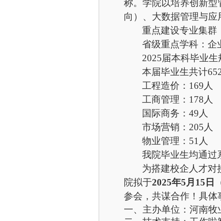
称。学院以培养创新型
向）、大数据管理与应
重点建设专业集群
省级重点学科：企
202
5
届本科毕业生
本届毕业生共计
6
工程造价：
169人
工商管理：
178人
国际商务：
49人
市场营销：
205人
物业管理：
51人
我院
毕业生均通过
为搭建校企人才对
院拟于
202
5
年
5
月
15
日
参会，共谋合作！具体
一、主办单位：河南牧