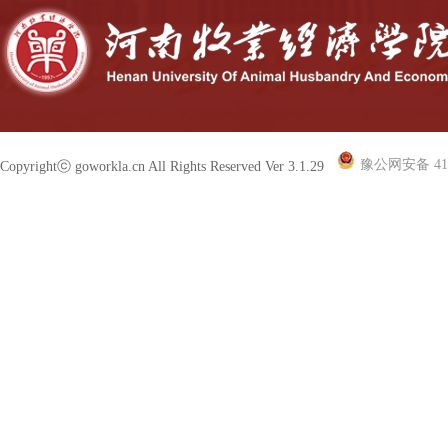
豫公网安备 410
Copyrightⓒ goworkla.cn All Rights Reserved Ver 3.1.29