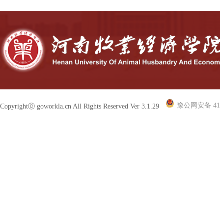
豫公网安备 410
Copyrightⓒ goworkla.cn All Rights Reserved Ver 3.1.29