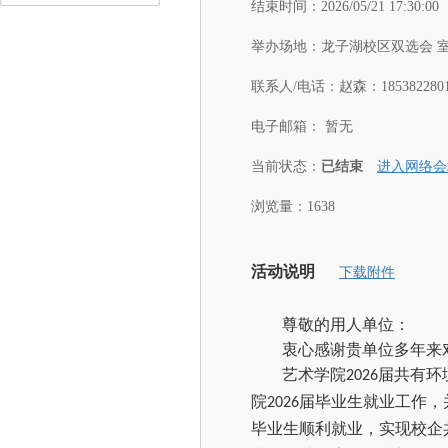
结束时间：
2026/05/21 17:30:00
举办场地：
龙子湖校区双选会 
联系人/电话：
赵森：1853822801
电子邮箱：
暂无
当前状态：
已结束
进入网络会
浏览量：1638
活动说明
下载附件
尊敬的用人单位：
衷心感谢贵单位多年来
艺术学院
届共有环
202
6
院
届毕业生就业工作，
202
6
毕业生顺利就业，实现校企