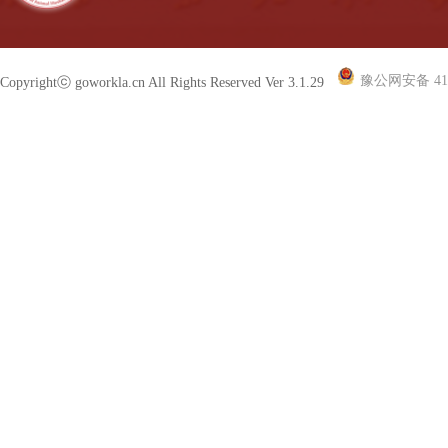
豫公网安备 410
Copyrightⓒ goworkla.cn All Rights Reserved Ver 3.1.29