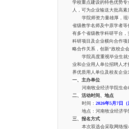
学校重点建设的特色优势专
人，可为企业输送大批高素
学院师资力量雄厚，现
省级教学名师及中原学者等
有多个省级教学科研平台，
科研项目及企业横向合作项
略合作关系，创新“政校企
学院高度重视毕业生就
业和企业用人单位招聘人才
界优质用人单位及校友企业
一、
主办单位
河南牧业经济学院
生命
二、
活动时间、地点
时间
：
2026年
5
月
7
日（
地点
：
河南牧业经济学
三、
报名
方式
本次双选会采取网络报