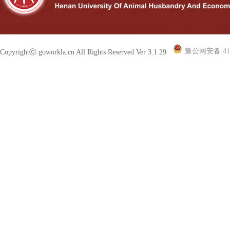
豫公网安备 410
Copyrightⓒ goworkla.cn All Rights Reserved Ver 3.1.29