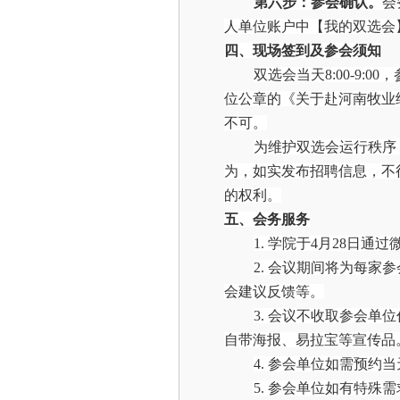
第六步
：
参会确认。
会
人单位账户中【我的双选会
四、
现场签到
及参会须知
双选会当天
8
:00-9:
00
，
位公章的《关于赴河南牧业
不可。
为维护双选会运行秩序
为，如实发布招聘信息，不
的权利。
五、
会务服务
1.
学
院
于
4月2
8
日通过
2.
会议期间
将
为每家参
会建议反馈等。
3.
会议不收取参会单位
自带海报、易拉宝等宣传品
4.
参会单位如需预约当
5.
参会单位如有特殊需