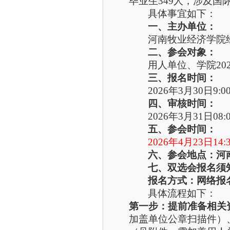
毕业生349人，涉及
具体事宜如下：
一、主办单位：
河南牧业经济学院
二、参会对象：
用人单位、学院20
三、报名时间：
202
6
年
3
月30
日
9
:
四、审核时间：
202
6
年
3
月
31
日08:
五、参会时间：
202
6
年
4
月
23
日14:
六、参会地点：河
七、
双选会报名须
报名方式：网络报
具体流程如下：
第一步：提前准备相关
加盖单位公章扫描件）