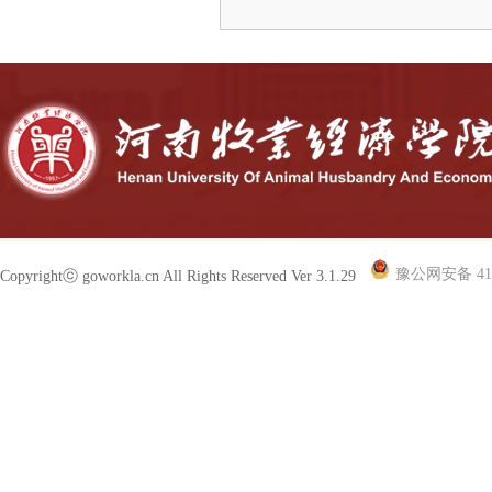
豫公网安备 410
Copyrightⓒ goworkla.cn All Rights Reserved Ver 3.1.29