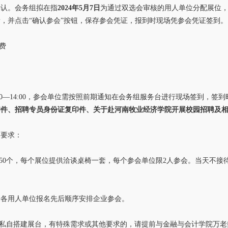
确认。会务组拟在指
2024年5月7日
为通过双选会审核的用人单位分配展位
，并点击“确认参会”按钮，保存参会凭证，报到时现场凭参会凭证签到。
费
：
:00—14:00，参会单位需按照前期通知在会务组服务台进行现场签到，签
印件、招聘专员身份证复印件、关于赴河南牧业经济学院开展校园招聘及
和要求：
50个，每个展位提供洽谈桌椅一套，每个参会单位限2人参会。当天不接
据各用人单位报名先后顺序安排企业参会。
私自搭建展台，有特殊需求或其他要求的，请提前与金融与会计学院万老