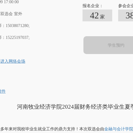
09 17:00:00
报名企业：
参会企
42
3
双选会 室外
家
15038071280;
15225197037;
学生预约
进入网络会场
附件
河南牧业经济学院2024届财务经济类毕业生
位多年来对我校毕业生就业工作的鼎力支持！本次双选会由
金融与会计学