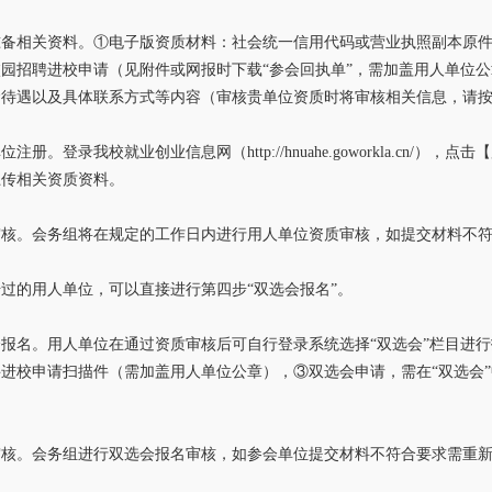
准备相关资料。①电子版资质材料：社会统一信用代码或营业执照副本原
园招聘进校申请（见附件或网报时下载“参会回执单”，需加盖用人单位
金待遇以及具体联系方式等内容（审核贵单位资质时将审核相关信息，请
注册。登录我校就业创业信息网（http://hnuahe.goworkla.cn
上传相关资质资料。
审核。会务组将在规定的工作日内进行用人单位资质审核，如提交材料不
过的用人单位，可以直接进行第四步“双选会报名”。
报名。用人单位在通过资质审核后可自行登录系统选择“双选会”栏目进
进校申请扫描件（需加盖用人单位公章），③双选会申请，需在“双选会
审核。会务组进行双选会报名审核，如参会单位提交材料不符合要求需重