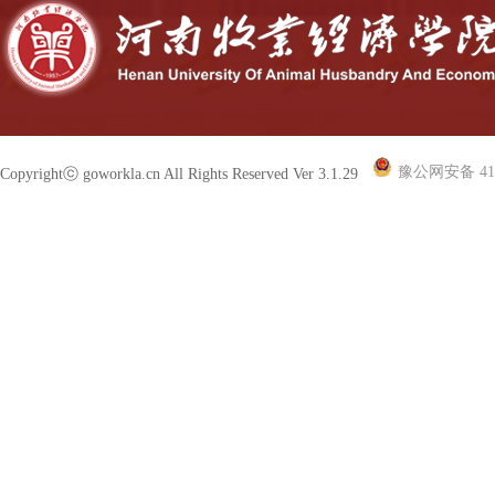
豫公网安备 410
Copyrightⓒ goworkla.cn All Rights Reserved Ver 3.1.29