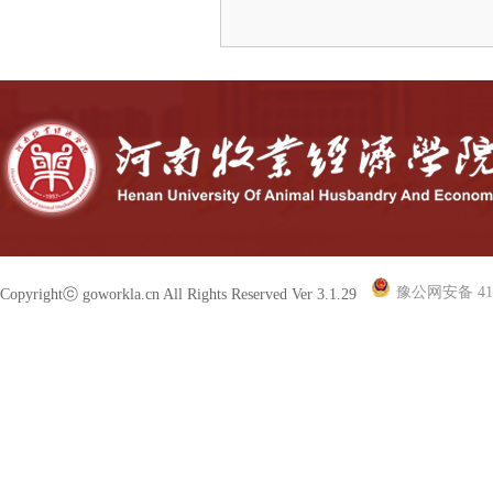
豫公网安备 410
Copyrightⓒ goworkla.cn All Rights Reserved Ver 3.1.29