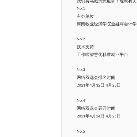
我们将竭诚为您服务！现就有关
No.1
主办单位
河南牧业经济学院金融与会计学
No.2
技术支持
工作啦智慧化精准就业平台
No.3
网络双选会报名时间
年
月
日
月
日
2021
4
12
-4
23
No.4
网络双选会召开时间
年
月
日
月
日
2021
4
24
-4
25
No.5