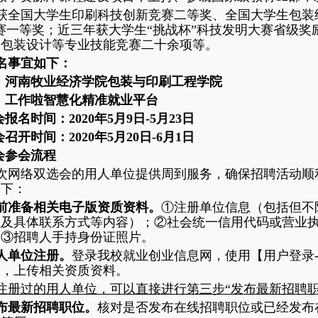
获全国大学生印刷科技创新竞赛二等奖、全国大学生包装
赛一等奖；近三年获大学生“挑战杯”科技发明大赛省级
级包装设计等专业技能竞赛二十余项等。
名事宜如下：
位：河南牧业经济学院包装与印刷工程学院
持：工作啦智慧化精准就业平台
报名时间：2020年5月9日-5月23日
召开时间：2020年5月20日-6月1日
会参会流程
次网络双选会的用人单位提供周到服务，确保招聘活动顺
如下：
前准备相关电子版资质资料。
①注册单位信息（包括但不
以及具体联系方式等内容）；②社会统一信用代码或营业
；③招聘人手持身份证照片。
人单位注册。
登录我校就业创业信息网，使用【用户登录
息，上传相关资质资料。
注册过的用人单位，可以直接进行第三步“发布最新招聘职
布最新招聘职位。
核对是否发布在线招聘职位或已经发布