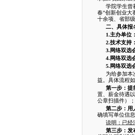
学院学生曾
春”创新创业大
十余项、省部
二、具体报
1.主办单
2.技术支
3.网络双选会
4.网络双选会
5.网络双选
为给参加本
益。具体流程
第一步：提
置、薪金待遇
公章扫描件）
第二步：用
确填写单位信
说明：已经
第三步：发