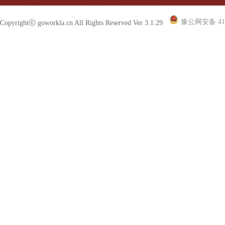
豫公网安备 410
Copyrightⓒ goworkla.cn All Rights Reserved Ver 3.1.29