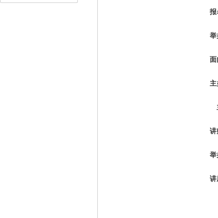
报
举
面
主
讲
举
讲