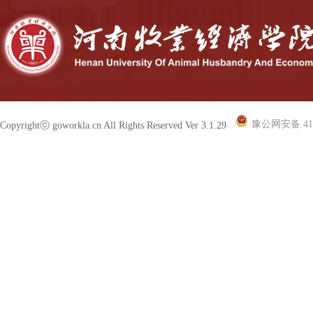
豫公网安备 410
Copyrightⓒ goworkla.cn All Rights Reserved Ver 3.1.29