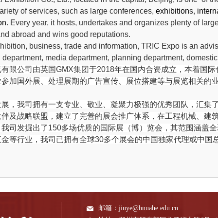
ariety of
services, such as large conferences,
exhibition
s,
intern
on
. Every year, it hosts, undertakes and
organizes plenty
of larg
and abroad and wins good reputations.
hibition, business, trade and information,
TRIC
Expo is an advis
 department, media department, planning department, domestic 
览有限公司由
英国
GMX
集团于
20
18
年
在国内
合
资成立，本着国际
业参加国外展、处理展期的广告宣传、展位搭建等与展览相关的
发展，我司拥有一支专业、敬业、凝聚力极强的优秀团队，汇集
伙伴及战略联盟，建立了完善的展会推广体系，在
工程
机械、
建
，我司发掘出了
150
多场优质的国际展（博）览会，其范围涵盖全
五金
等行业，我司已拥有全球
3
0
多个展会的中国独家代理或中国
邮箱：
jiuye@hnuahe.edu.cn