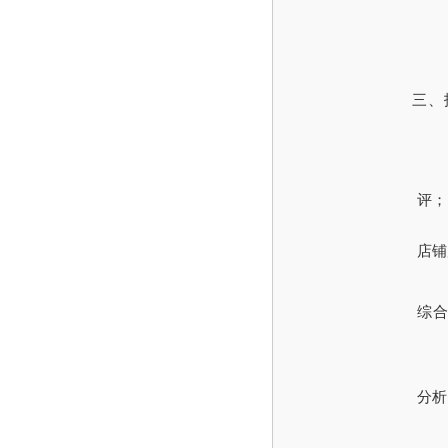
三、
评；
店铺
综
分析