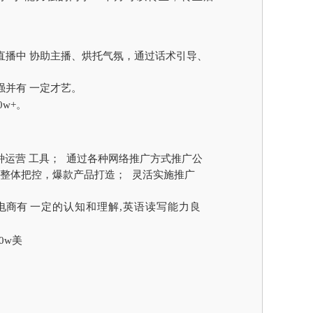
直播中
协助主播、烘托气氛，通过话术引导、
强并有
一定才艺。
0w+。
种运营
工具；
通过各种网络推广方式推广公
整体把控，爆款产品打造；
灵活实施推广
境电商有
一定的认知和理解
,英语读写能力良
0w美