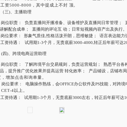
合工资
5000-8000，其中提成上不封
顶。
（三
)、主播助理
岗位职责：
负责直播间开播准备、设备维护及直播间日常管理；
讲解配合成单；
直播间的评论互
动；
日常短视频内容产出及执行。
岗位要求：
形象气质佳
,性格活泼开朗，思维敏捷；
语言表达能力
工资待遇：
试用期
1-3个月，无责底薪3000-4000,转正后年薪可达2
(四)、跨境电商运营助理
岗位职责：
了解跨境平台交易规则，负责运营规划；
熟悉平台各
品，提升推广优化效果并提高运营
转化效率；
产品铺设，店铺布局
度，增加点击和询单量。
岗位要求：
电脑操作熟练，会
OFFICE办公软件及PS技能，对跨
CET-4以上。
工资待遇：
试用期
1-3个月，无责底薪3000左右，转正后年薪可达1
。