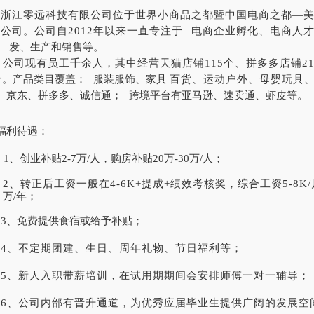
浙江零远科技有限公司位于世界小商品之都暨中国电商之都
—美
公司。公司自2012年以来一直专注于
电商企业孵化、电商人
研
发、生产和销售等。
公司现有员工千余人，其中经营天猫店铺
115个、拼多多店铺2
个。产品类目覆盖：
服装服饰、家具
百货、运动户外、母婴玩具
、
京东、拼多多、诚信通；
跨境平台有亚马逊、速卖通、虾皮等。
福利待遇：
1、创业补贴2-7万/人，购房补贴20万-30万/人；
2、转正后工资一般在4-6K+提成+绩效考核奖，综合工资5-8K
万/年；
3、免费提供食宿或给予补贴；
4、不定期团建、生日、周年礼物、节日福利等；
5、新人入职带薪培训，在试用期期间会安排师傅一对一辅导；
6、公司内部有晋升通道，为优秀应届毕业生提供广阔的发展空