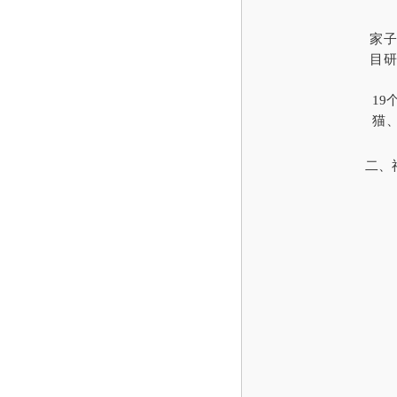
家子
目
19
猫
二、