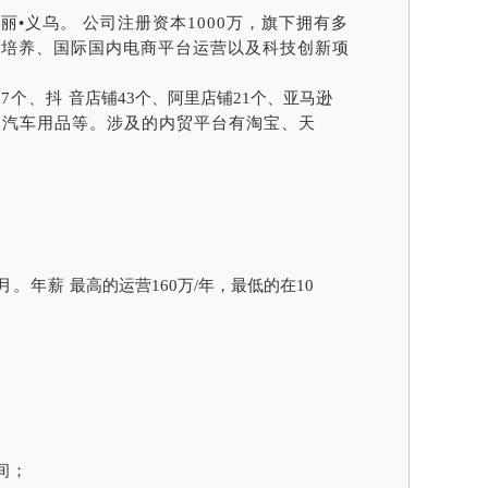
丽•义乌。
公司注册资本
1000万，旗下拥有多
才培养、国际国内电商平台运营以及科技创新项
17个、抖
音店铺
43个、阿里店铺21个、亚马逊
、汽车用品等。涉及的内贸平台有淘宝、天
/月。年薪
最高的运营
160万/年，最低的在10
间；