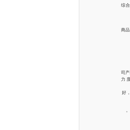
综
商品
司产
力
好，