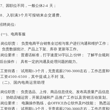
7、因职位不同，一般公休2-4
天；
8、入职满3个月可报销来企交通费。
招聘岗位
:
(一)、电商客服
岗位职责：
负责电商平台销售全过程与客户进行沟通和维护工作；
负责数据统计、产品上下架、库存
更新等工作。
岗位要求：
普通话标准，打字速度
50字以上/分钟；
了解平台规则
后台操作；
具有一定的沟通及处理问题的能力。
工资待遇：
试用期
1-3个月，无责底薪2700-3000左右，工作态度
合工资
4500-6500，其中提成上不封
顶。
（二
)、国内电商运营助理
岗位职责：
负责选品、上传、商品信息优化、发布高质量产品信息
；
协助店铺运营，开展店铺和产
品推广工作以及营销活动策划。
岗位要求：
电脑操作熟练，会
OFFICE办公软件及PS技能；
熟悉
工资待遇：
试用期
1-3个月，无责底薪2700-3000左右，工作态度