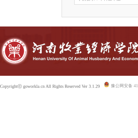
豫公网安备 410
Copyrightⓒ goworkla.cn All Rights Reserved Ver 3.1.29