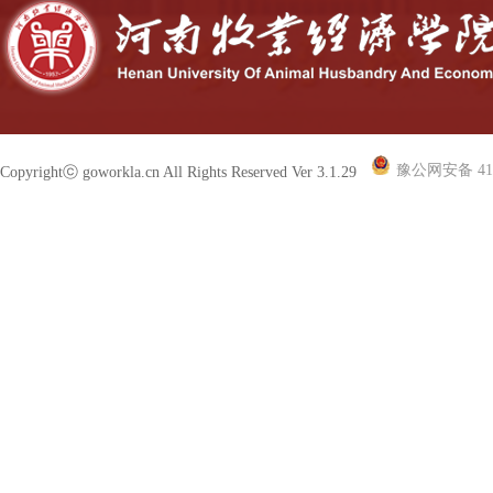
豫公网安备 410
Copyrightⓒ goworkla.cn All Rights Reserved Ver 3.1.29