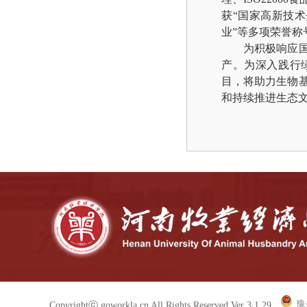
获“国家高新技
业”等多项荣誉称
为积极响应
产。为深入践行绿
目，将助力生物
和持续推进生态
豫
Copyrightⓒ goworkla.cn All Rights Reserved Ver 3.1.29