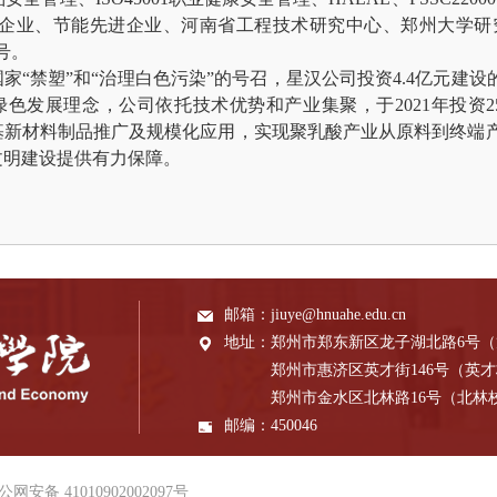
术企业、节能先进企业、河南省工程技术研究中心、郑州大学研
号。
国家
“禁塑”和“治理白色污染”的号召，星汉公司投资4.4亿元建设
色发展理念，公司依托技术优势和产业集聚，于2021年投资25
基新材料制品推广及规模化应用，实现聚乳酸产业从原料到终端产
文明建设提供有力保障。
邮箱：
jiuye@hnuahe.edu.cn
地址：
郑州市郑东新区龙子湖北路6号
郑州市惠济区英才街146号（英
郑州市金水区北林路16号（北林
邮编：
450046
公网安备 41010902002097号