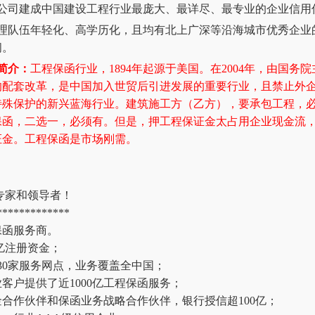
：公司建成中国建设工程行业最庞大、最详尽、最专业的企业信用
管理队伍年轻化、高学历化，且均有北上广深等沿海城市优秀企业
间。
简介：
工程保函行业，
1894年起源于美国。在2004年，由国
的配套改革，是中国加入世贸后引进发展的重要行业，且禁止外
特殊保护的新兴蓝海行业。建筑施工方（乙方），要承包工程，
保函，二选一，必须有。但是，押工程保证金太占用企业现金流
证金。工程保函是市场刚需。
专家和领导者！
*************
保函服务商。
3亿注册资金；
30家服务网点，业务覆盖全中国；
业客户提供了近
1000亿工程保函服务；
金合作伙伴和保函业务战略合作伙伴，银行授信超
100亿；