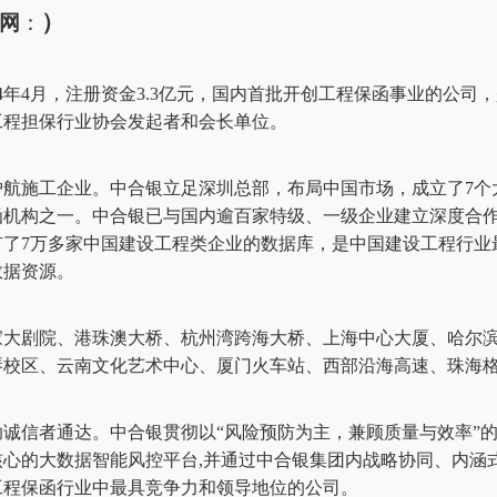
）
网
：
04年4月，注册资金3.3亿元，国内首批开创工程保函事业的公司
工程担保行业协会发起者和会长单位。
护航施工企业。中合银立足深圳总部，布局中国市场，成立了
7
函机构之一。中合银已与国内逾百家特级、一级企业建立深度合
有了7万多家中国建设工程类企业的数据库，是中国建设工程行业
数据资源。
家大剧院、港珠澳大桥、杭州湾跨海大桥、上海中心大厦、哈尔
琴校区、云南文化艺术中心、厦门火车站、西部沿海高速、珠海
助诚信者通达。中合银贯彻以
“风险预防为主，兼顾质量与效率”
核心的大数据智能风控平台,并通过中合银集团内战略协同、内涵
工程保函行业中最具竞争力和领导地位的公司。