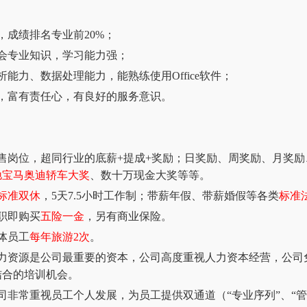
，成绩排名专业前20%；
会专业知识，学习能力强；
析能力、数据处理能力，能熟练使用Office软件；
动，富有责任心，有良好的服务意识。
售岗位，超同行业的底薪+提成+奖励；日奖励、周奖励、月奖
驰宝马奥迪轿车大奖
、数十万现金大奖等等。
标准双休
，
5天7.5小时工作制；带薪年假、带薪婚假等各类
标准
职即购买
五险一金
，另有商业保险。
体员工
每年旅游
2次
。
人力资源是公司最重要的资本，公司高度重视人力资本经营，公司
结合的培训机会。
司非常重视员工个人发展，为员工提供双通道（“专业序列”、“