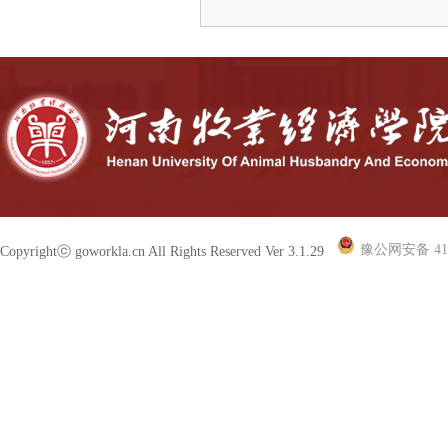
豫公网安备 410
Copyrightⓒ goworkla.cn All Rights Reserved Ver 3.1.29