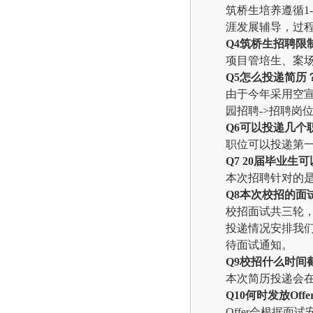
筑桥生培养遵循1
涯发展辅导，过
Q4
筑桥生招聘限
项目管培生、案
Q5
怎么投递简历
由于今年采用空宣
园招聘
->
招聘岗位
Q6
可以投递几个
职位可以投递第
Q7 20
届毕业生可
本次招聘针对的是
Q8
本次校招的面
校招面试共三轮
投递情况安排我
待面试通知。
Q9
校招什么时间
本次简历投递会在
Q10
何时发放Offe
Offer
会根据面试