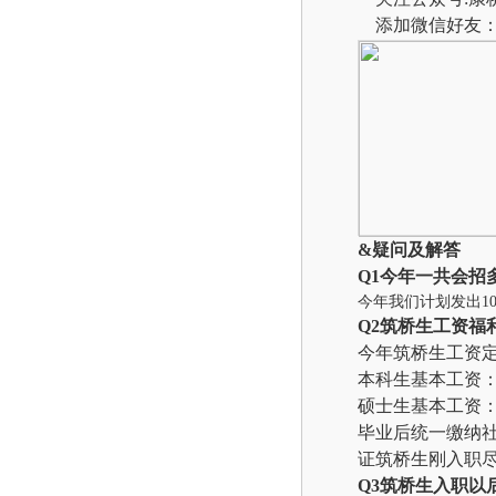
添加微信好友：39
&
疑问及解答
Q1
今年一共会招
今年我们计划发出100
Q2
筑桥生工资福
今年筑桥生工资
本科生基本工资：5
硕士生基本工资：6
毕业后统一缴纳
证筑桥生刚入职
Q3
筑桥生入职以