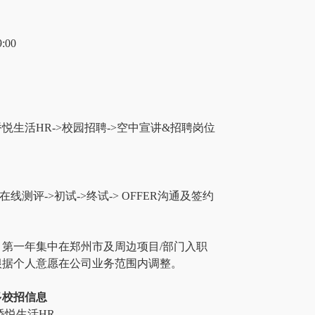
:00
悦生活HR
->
校园招聘
->
空中宣讲&招聘岗位
在线测评->初试->终试-> OFFER沟通及签约
第一年集中在郑州市及周边项目/部门入职
根据个人意愿在公司业务范围内调整。
多校招信息
康桥悦生活HR