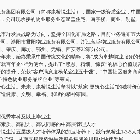
服务集团有限公司（简称康桥悦生活），国家一级资质企业，中
42，公司现承接的物业服务业态涵盖住宅、写字楼、商业、别墅
城市群发展战略为导向，坚持全国化布局之路，目前业务遍布五
公司、濮阳市君阳物业服务有限公司、浙江蓝盛物业服务有限公
、肇庆、廊坊、鄂州、无锡、西安等22家分公司。
年来，始终秉承中国传统文化的精粹，将“成为卓越物业服务的创
就百年企业”为使命，提出了“感恩、精细、惊喜”的核心价值观
的提升，荣获“客户满意度模范企业五十强”、“中国社区服务商竞
·特色物业服务品牌企业”等荣誉。
心生活。未来，康桥悦生活坚持以“筑家·更筑心生活”的独特
打造健康、文明、幸福、和谐的精神家园。
届优秀本科及以上毕业生
高素质、高能力、高认同感的中高层管理人才
悦生活五层级人才培养体系的加速培养下，践行筑桥生1-3-5人
到总监级，从而支撑康桥悦生活服务集团的规模化快速发展。