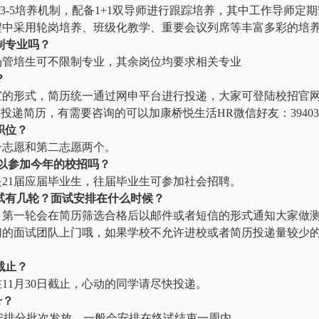
-3-5培养机制，配备1+1双导师进行跟踪培养，其中工作导师定
程中采用轮岗培养、班级化教学、重要会议列席等丰富多彩的培
制专业吗？
场管培生可不限制专业，其余岗位均要求相关专业
？
的形式，简历统一通过网申平台进行投递，大家可登陆校招官网：
投递简历，有需要咨询的可以加康桥悦生活HR微信好友：39403
职位？
一志愿和第二志愿两个。
以参加今年的校招吗？
21届应届毕业生，往届毕业生可参加社会招聘。
试有几轮？面试安排在什么时候？
，第一轮会在简历筛选合格后以邮件或者短信的形式通知大家做
们的面试团队上门哦，如果学校不允许进校或者简历投递量较少
截止？
11月30日截止，心动的同学请尽快投递。
r？
安排分批次发放，一般会安排在终试结束一周内。