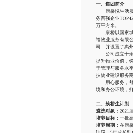
一、集团简介
康桥悦生活
务百强企业TOP
万平方米。
康桥以国家
福物业服务有限
司，并设置了惠州
公司成立十余
提升物业价值，铸
于管理与服务水平
技物业建设服务商
用心服务，舒
境和办公环境，
二、筑桥生计划
遴选对象：
2021
培养目标：
一批
培养周期：
在康桥
理级、5年成长