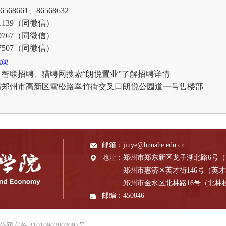
86568661、86568632
421139（同微信）
850767（同微信）
567507（同微信）
hr@
、智联招聘、猎聘网搜索
“朗悦置业”了解招聘详情
省郑州市高新区雪松路翠竹街交叉口朗悦公园道一号售楼部
邮箱：
jiuye@hnuahe.edu.cn
地址：
郑州市郑东新区龙子湖北路6号
郑州市惠济区英才街146号（英
郑州市金水区北林路16号（北林
邮编：
450046
公网安备 41010902002097号