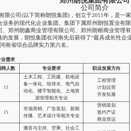
郑州朗悦
集团
有限公司
公司简介
有限公司
(以下简称朗悦集团)，创立于2011年，是
合业务的现代化企业集团。
集团下属郑州朗悦置业有
司、郑州朗鑫商业管理有限公司、郑州朗榕商业管理
速的发展，朗悦集团在河南先后获得了
“最具成长性企业
身河南省综合品牌实力第六名。
专业需求
招聘人数
专业要求
职业发展方向
土木工程、工民建、机电设
工程管理
备一体化、给排水、电气自
15
计划运营
动化、楼宇智能化、土地资
开发拓展
源管理相关专业
营销策划
市场营销、广告策划、新闻
15
签约产证
传播、艺术设计等相关专业
商业营运
播音与主持、空乘、社会工