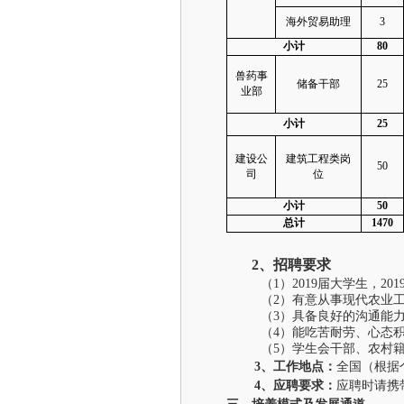
海外贸易助理
3
小计
80
兽药事
储备干部
25
业部
小计
25
建设公
建筑工程类岗
50
司
位
小计
50
总计
1470
2
、招聘要求
（
1
）
2019
届大学生，
201
（
2
）有意从事现代农业
（
3
）具备良好的沟通能
（
4
）能吃苦耐劳、心态
（
5
）学生会干部、农村
3
、工作地点：
全国（根据
4
、应聘要求：
应聘时请携