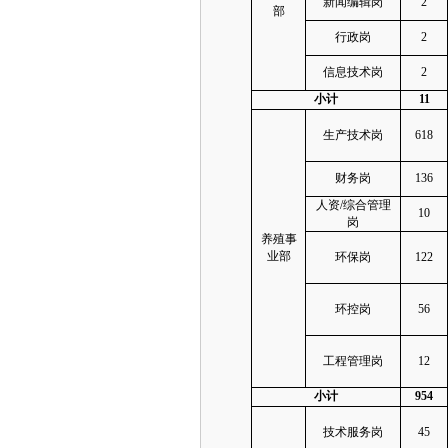
新闻编辑岗
2
部
行政岗
2
信息技术岗
2
小计
11
生产技术岗
618
财务岗
136
人资
/
综合管理
10
岗
养殖事
业部
环保岗
122
环控岗
56
工程管理岗
12
小计
954
技术服务
岗
45