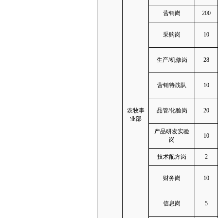
营销
岗
200
采购
岗
10
生产
/
机修岗
28
营销特战队
10
农牧事
品管
/
化验
岗
20
业部
产品研发实验
10
岗
技术配方
岗
2
财务岗
10
信息岗
5