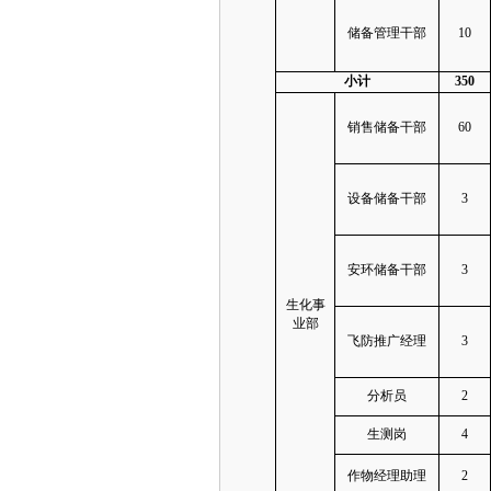
储备管理干部
10
小计
350
销售储备干部
60
设备储备干部
3
安环储备干部
3
生化事
业部
飞防推广经理
3
分析员
2
生测
岗
4
作物经理助理
2