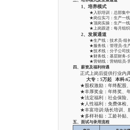
三、
培养模式及发展通道
1
、培养模式
★入职培训：总部集中
★岗位实习：生产一线
★顶岗实操：生产一线
★上岗跟进：每月组织
2
、发展通道
★生产线：技术员
-
组
★服务线：管理员
-
生
★技术线：分子公司技
★财务线：基层财务
-
★营销线：营销组员
-
四、
薪资及福利待遇
正式上岗后
提供行业内
大专：5万起 本科:
★
股权激励：年终配股、期权
★
丰厚奖金：年终奖、年中
★
法定福利：社会保险、三节
★
人性福利：免费体检、探
★
丰富培训:场长培训、服
★
多样补贴：工龄补贴、防
五、
面试与录用流程