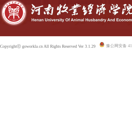
豫公网安备 410
Copyrightⓒ goworkla.cn All Rights Reserved Ver 3.1.29