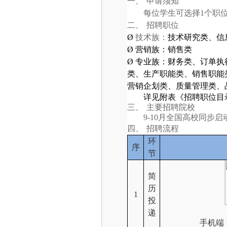
一、
申请须知
每位学生可选择1个职
二、
招聘职位
Ø
技术族：
技术研究类、信
Ø
营销族：
销售类
Ø
专业族：
财务类、订单执
类、生产职能类、销售职能
营销企划类、质量管理类、
详见附表《招聘职位目
三、
主要招聘院校
9-10月全国高校同
四、
招聘流程
环
序
节
简
历
1
投
递
手机端：