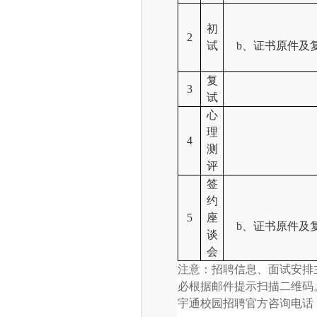
初
2
试
b、证书原件及
复
3
试
心
理
4
测
评
签
约
5
座
b、证书原件及
谈
会
注意：招聘信息、面试安排主要
必根据邮件提示扫描二维码
宇通校园招聘官方咨询电话：037