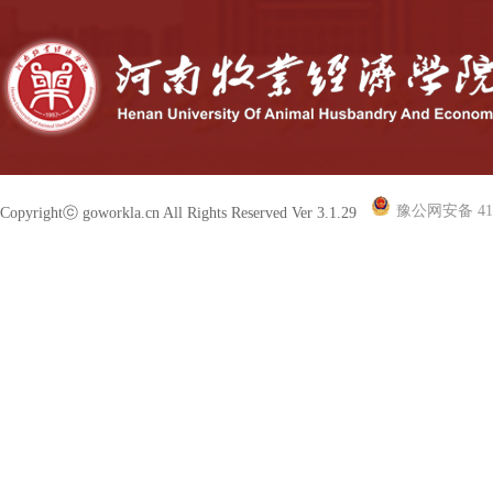
豫公网安备 410
Copyrightⓒ goworkla.cn All Rights Reserved Ver 3.1.29