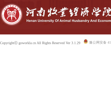
豫公网安备 410
Copyrightⓒ goworkla.cn All Rights Reserved Ver 3.1.29