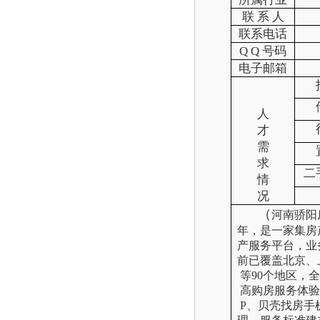
联 系 人
联系电话
Q Q 号码
电子邮箱
人
才
需
求
二
情
况
（
河南骄阳
年，是一家集房
产服务平台，业
前已覆盖北京、
等90个地区，
高购房服务体验
P、贝壳找房手