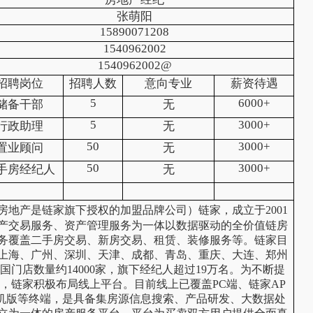
张萌阳
15890071208
1540962002
1540962002@
招聘岗位
招聘人数
意向专业
薪资待遇
5
6000+
储备干部
无
5
3000+
行政助理
无
50
3000+
置业顾问
无
50
3000+
手房经纪人
无
房地产是链家旗下授权的加盟品牌公司）链家，成立于2001
产交易服务、资产管理服务为一体以数据驱动的全价值链房
务覆盖二手房交易、新房交易、租赁、装修服务等。链家目
上海、广州、深圳、天津、成都、青岛、重庆、大连、郑州
全国门店数量约14000家，旗下经纪人超过19万名。为不断提
，链家积极布局线上平台。目前线上已覆盖PC端、链家AP
机版等终端，是具备集房源信息搜索、产品研发、大数据处